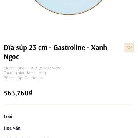
Dĩa súp 23 cm - Gastroline - Xanh
Ngọc
Mã sản phẩm:
A001_632327489
Thương hiệu:
Minh Long
Bộ sưu tập:
Gastroline
563,760₫
Loại
Hoa văn