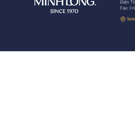
Điện T
Fax: (+
Xem