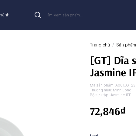
hành
Trang chủ
Sản phẩm 
[GT] Dĩa 
Jasmine I
Mã sản phẩm:
A001_GT23
Thương hiệu:
Minh Long
Bộ sưu tập:
Jasmine IFP
72,846₫
Loại