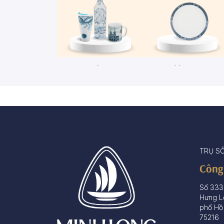
Ca - Ly - Chai - Hộp sứ
Bộ khay rượu
67 sản phẩm
3 sản phẩm
TRỤ S
Công
Số 333
Hưng L
phố Hồ
75216