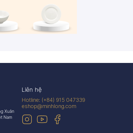
én
Dĩa
n phẩm
445 sản phẩm
Liên hệ
Hotline: (+84) 915 047339
eshop@minhlong.com
ng Xuân
ệt Nam