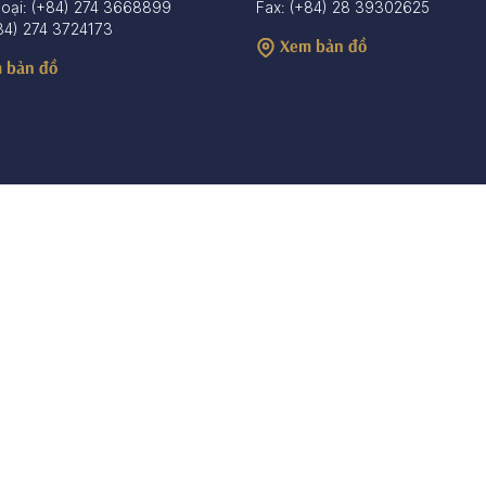
hoại: (+84) 274 3668899
Fax: (+84) 28 39302625
84) 274 3724173
Xem bản đồ
 bản đồ