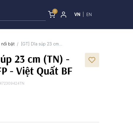
0
VN
|
EN
nổi bật
[GT] Dĩa súp 23 cm...
súp 23 cm (TN) -
FP - Việt Quất BF
472309424TN