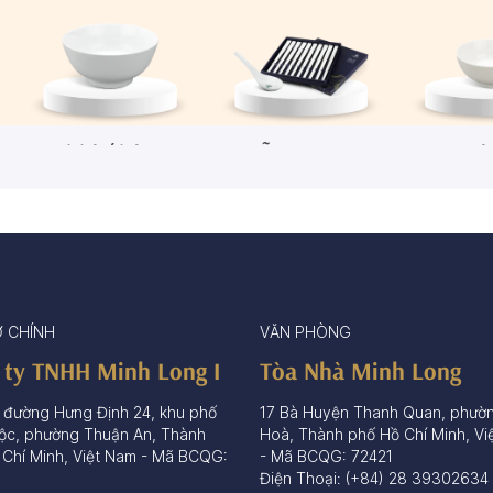
Tô/Thố/Khay
Muỗng - Đũa sứ
Ch
72 sản phẩm
15 sản phẩm
65 sả
Ở CHÍNH
VĂN PHÒNG
 ty TNHH Minh Long I
Tòa Nhà Minh Long
 đường Hưng Định 24, khu phố
17 Bà Huyện Thanh Quan, phườ
ộc, phường Thuận An, Thành
Hoà, Thành phố Hồ Chí Minh, Vi
 Chí Minh, Việt Nam - Mã BCQG:
- Mã BCQG: 72421
Điện Thoại: (+84) 28 39302634