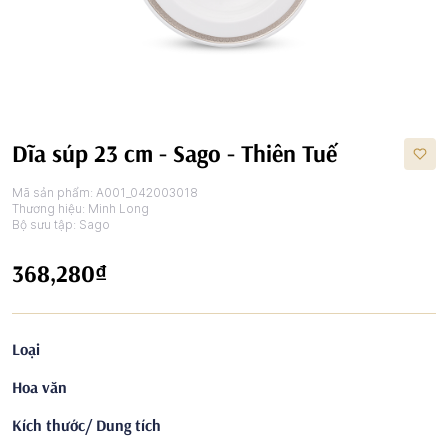
Dĩa súp 23 cm - Sago - Thiên Tuế
Mã sản phẩm:
A001_042003018
Thương hiệu:
Minh Long
Bộ sưu tập:
Sago
368,280₫
Loại
Hoa văn
Kích thước/ Dung tích