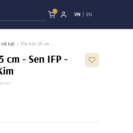
0
VN
|
EN
nổi bật
Dĩa tròn 25 cm -...
5 cm - Sen IFP -
Kim
36043