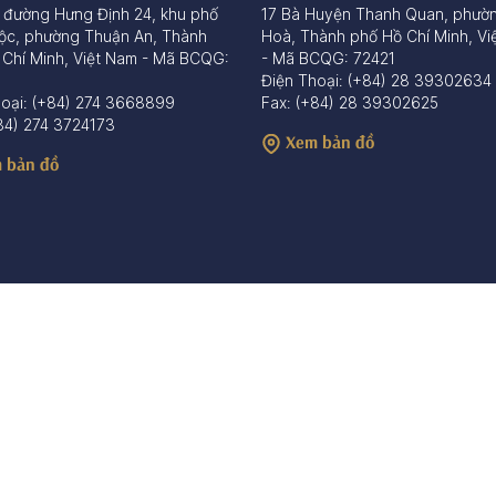
 đường Hưng Định 24, khu phố
17 Bà Huyện Thanh Quan, phườ
ộc, phường Thuận An, Thành
Hoà, Thành phố Hồ Chí Minh, Vi
 Chí Minh, Việt Nam - Mã BCQG:
- Mã BCQG: 72421
Điện Thoại: (+84) 28 39302634
hoại: (+84) 274 3668899
Fax: (+84) 28 39302625
84) 274 3724173
Xem bản đồ
 bản đồ