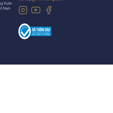
ng Xuân
ệt Nam