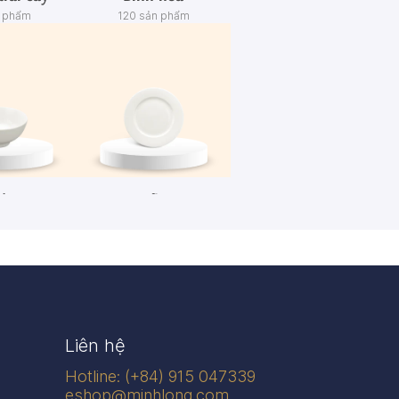
n phẩm
120 sản phẩm
én
Dĩa
n phẩm
445 sản phẩm
Liên hệ
Hotline: (+84) 915 047339
eshop@minhlong.com