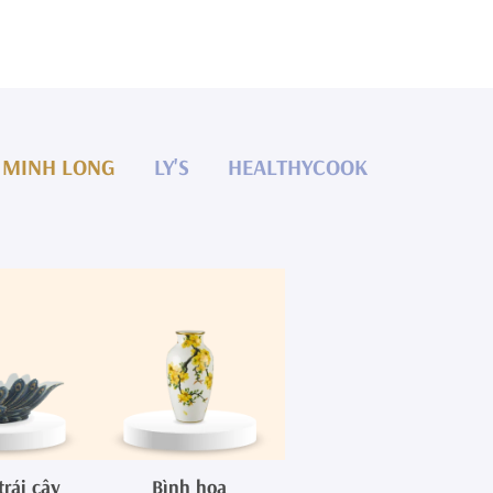
MINH LONG
LY'S
HEALTHYCOOK
trái cây
Bình hoa