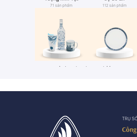
71 sản phẩm
112 sản phẩm
Ca - Ly - Chai - Hộp sứ
Bộ khay rượu
67 sản phẩm
3 sản phẩm
TRỤ S
Công