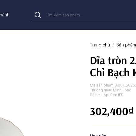
hành
Trang chủ
Sản phẩm 
Dĩa tròn 2
Chỉ Bạch 
Mã sản phẩm:
A001_5825
Thương hiệu:
Minh Long
Bộ sưu tập:
Sen IFP
302,400₫
Hoa văn