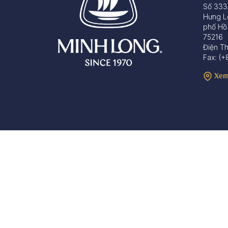
Số 333
Hưng L
phố Hồ
75216
Điện T
Fax: (+
Xem