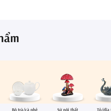
phẩm
Bộ trà/cà phê
Sứ nội thất
Tô/dĩa 