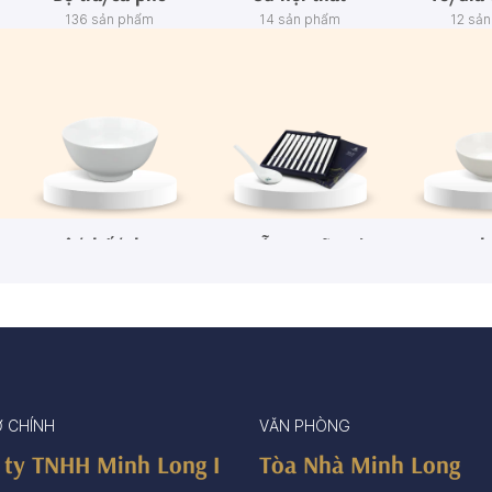
136 sản phẩm
14 sản phẩm
12 sả
Tô/Thố/Khay
Muỗng - Đũa sứ
Ch
72 sản phẩm
15 sản phẩm
65 sả
Ở CHÍNH
VĂN PHÒNG
 ty TNHH Minh Long I
Tòa Nhà Minh Long