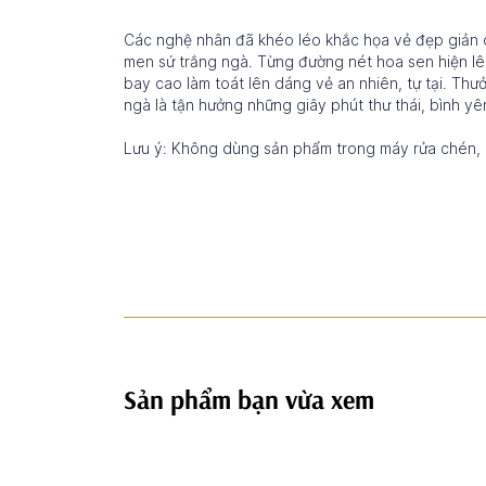
Các nghệ nhân đã khéo léo khắc họa vẻ đẹp giản d
men sứ trắng ngà. Từng đường nét hoa sen hiện lên 
bay cao làm toát lên dáng vẻ an nhiên, tự tại. Thư
ngà là tận hưởng những giây phút thư thái, bình yê
Lưu ý: Không dùng sản phẩm trong máy rửa chén, l
Sản phẩm bạn vừa xem