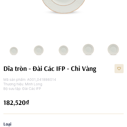
Dĩa tròn - Đài Các IFP - Chỉ Vàng
Mã sản phẩm:
A001_041886014
Thương hiệu:
Minh Long
Bộ sưu tập:
Đài Các IFP
182,520₫
Loại