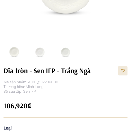
Dĩa tròn - Sen IFP - Trắng Ngà
Mã sản phẩm:
A001_582236000
Thương hiệu:
Minh Long
Bộ sưu tập:
Sen IFP
106,920₫
Loại