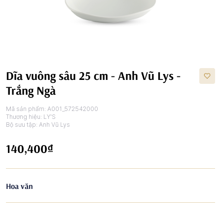
Dĩa vuông sâu 25 cm - Anh Vũ Lys -
Trắng Ngà
Mã sản phẩm:
A001_572542000
Thương hiệu:
LY'S
Bộ sưu tập:
Anh Vũ Lys
140,400₫
Hoa văn