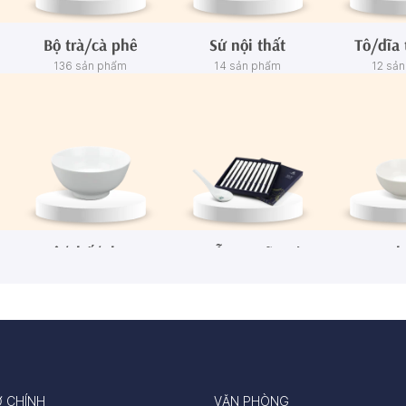
Bộ trà/cà phê
Sứ nội thất
Tô/dĩa 
136 sản phẩm
14 sản phẩm
12 sả
Tô/Thố/Khay
Muỗng - Đũa sứ
Ch
72 sản phẩm
15 sản phẩm
65 sả
Ở CHÍNH
VĂN PHÒNG