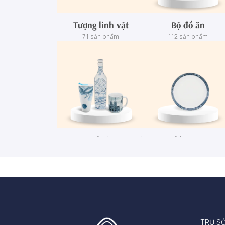
Tượng linh vật
Bộ đồ ăn
71 sản phẩm
112 sản phẩm
Ca - Ly - Chai - Hộp sứ
Bộ khay rượu
67 sản phẩm
3 sản phẩm
TRỤ S