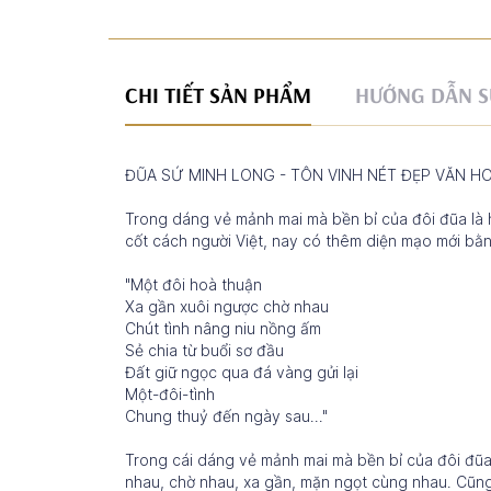
CHI TIẾT SẢN PHẨM
HƯỚNG DẪN S
ĐŨA SỨ MINH LONG - TÔN VINH NÉT ĐẸP VĂN H
Trong dáng vẻ mảnh mai mà bền bỉ của đôi đũa là 
cốt cách người Việt, nay có thêm diện mạo mới bằ
"Một đôi hoà thuận
Xa gần xuôi ngược chờ nhau
Chút tình nâng niu nồng ấm
Sẻ chia từ buổi sơ đầu
Đất giữ ngọc qua đá vàng gửi lại
Một-đôi-tình
Chung thuỷ đến ngày sau..."
Trong cái dáng vẻ mảnh mai mà bền bỉ của đôi đũa 
nhau, chờ nhau, xa gần, mặn ngọt cùng nhau. Cũn