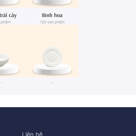
trái cây
Bình hoa
n phẩm
120 sản phẩm
én
Dĩa
n phẩm
445 sản phẩm
Liên hệ