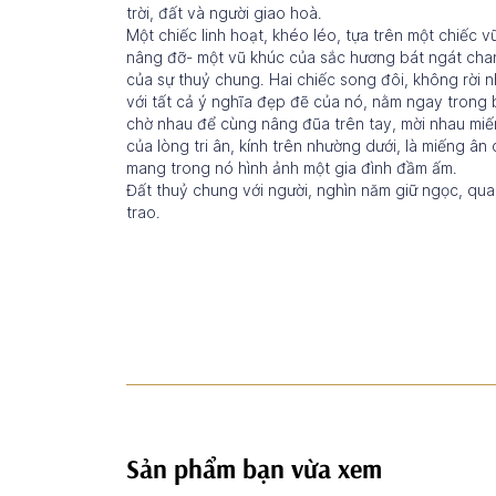
trời, đất và người giao hoà.
Một chiếc linh hoạt, khéo léo, tựa trên một chiếc
nâng đỡ- một vũ khúc của sắc hương bát ngát cha
của sự thuỷ chung. Hai chiếc song đôi, không rời n
với tất cả ý nghĩa đẹp đẽ của nó, nằm ngay trong
chờ nhau để cùng nâng đũa trên tay, mời nhau miế
của lòng tri ân, kính trên nhường dưới, là miếng â
mang trong nó hình ảnh một gia đình đầm ấm.
Đất thuỷ chung với người, nghìn năm giữ ngọc, qua 
trao.
Sản phẩm bạn vừa xem