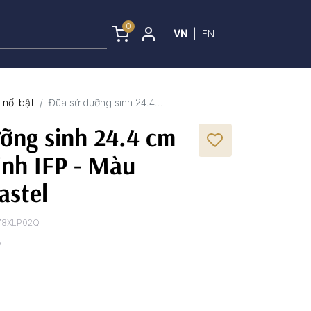
0
VN
|
EN
nổi bật
Đũa sứ dưỡng sinh 24.4...
ỡng sinh 24.4 cm
inh IFP - Màu
astel
78XLP02Q
P