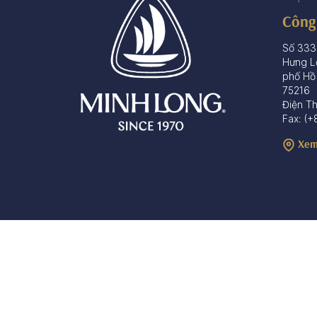
Công
Số 333
Hưng L
phố Hồ
75216
Điện T
Fax: (+
Xem