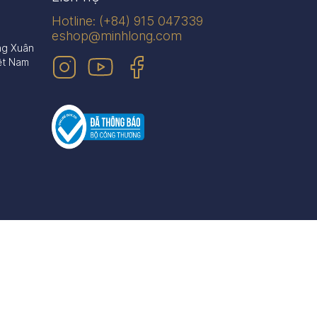
Hotline: (+84) 915 047339
eshop@minhlong.com
ng Xuân
ệt Nam