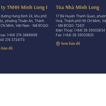
 ty TNHH Minh Long I
Tòa Nhà Minh Long
 đường Hưng Định 24, khu phố
17 Bà Huyện Thanh Quan, phườ
ộc, phường Thuận An, Thành
Hoà, Thành phố Hồ Chí Minh, Vi
 Chí Minh, Việt Nam - Mã BCQG:
- Mã BCQG: 72421
Điện Thoại: (+84) 28 39302634
hoại: (+84) 274 3668899
Fax: (+84) 28 39302625
84) 274 3724173
Xem bản đồ
 bản đồ