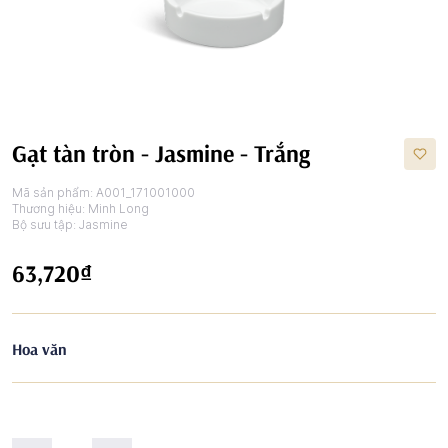
Gạt tàn tròn - Jasmine - Trắng
Mã sản phẩm:
A001_171001000
Thương hiệu:
Minh Long
Bộ sưu tập:
Jasmine
63,720₫
Hoa văn