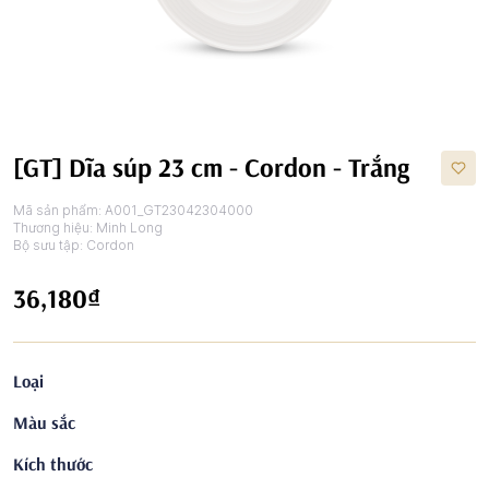
[GT] Dĩa súp 23 cm - Cordon - Trắng
Mã sản phẩm:
A001_GT23042304000
Thương hiệu:
Minh Long
Bộ sưu tập:
Cordon
36,180₫
Loại
Màu sắc
Kích thước