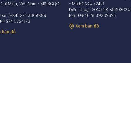
 Chí Minh, Việt Nam - Mã BCQG:
- Mã BCQG: 72421
Điện Thoại: (+84) 28 39302634
hoại: (+84) 274 3668899
Fax: (+84) 28 39302625
84) 274 3724173
Xem bản đồ
 bản đồ