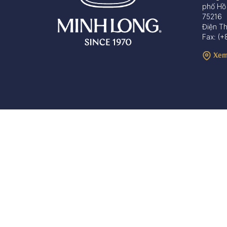
phố Hồ
75216
Điện T
Fax: (+
Xem