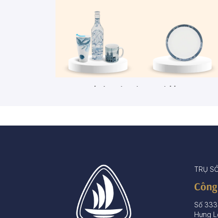
Ca - Ly - Chai - Hộp sứ
Bộ khay rượu
67 sản phẩm
3 sản phẩm
TRỤ S
Công
Số 333
Hưng L