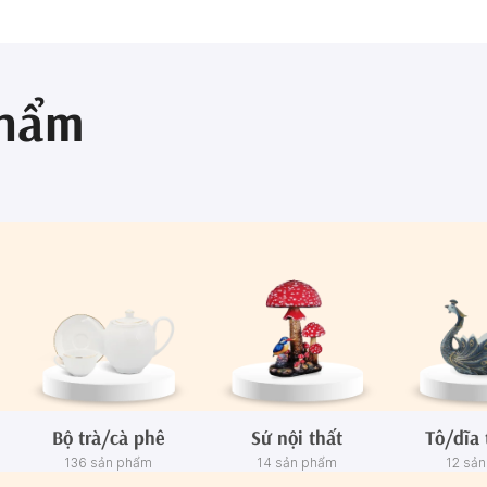
phẩm
Bộ trà/cà phê
Sứ nội thất
Tô/dĩa 
136 sản phẩm
14 sản phẩm
12 sả