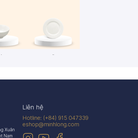
én
Dĩa
n phẩm
445 sản phẩm
Liên hệ
Hotline: (+84) 915 047339
eshop@minhlong.com
ng Xuân
ệt Nam