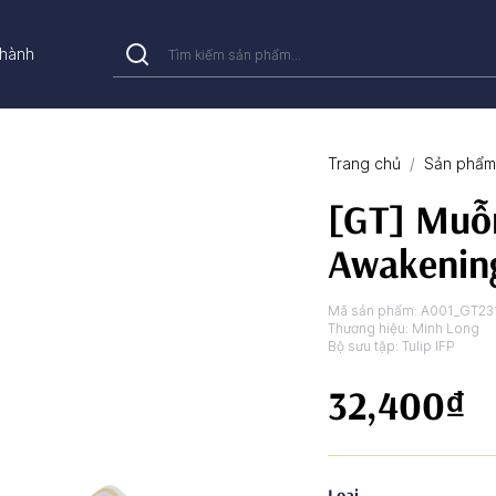
hành
Trang chủ
Sản phẩm 
[GT] Muỗn
Awakenin
Mã sản phẩm:
A001_GT23
Thương hiệu:
Minh Long
Bộ sưu tập:
Tulip IFP
32,400₫
Loại