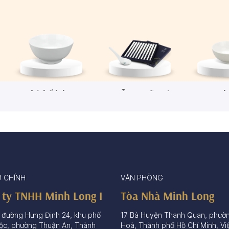
Tô/Thố/Khay
Muỗng - Đũa sứ
Ch
72 sản phẩm
15 sản phẩm
65 sả
Ở CHÍNH
VĂN PHÒNG
 ty TNHH Minh Long I
Tòa Nhà Minh Long
 đường Hưng Định 24, khu phố
17 Bà Huyện Thanh Quan, phườ
ộc, phường Thuận An, Thành
Hoà, Thành phố Hồ Chí Minh, Vi