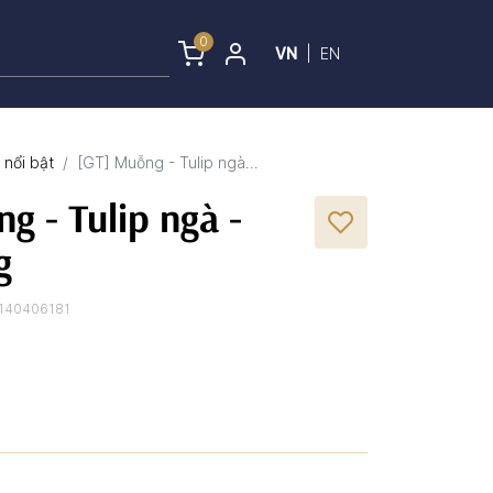
0
VN
|
EN
nổi bật
[GT] Muỗng - Tulip ngà...
g - Tulip ngà -
g
140406181