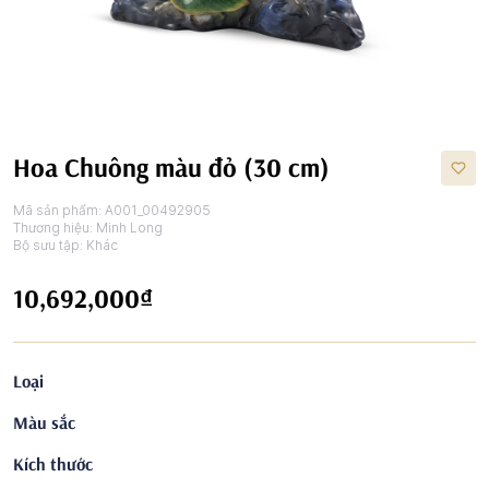
Hoa Chuông màu đỏ (30 cm)
Mã sản phẩm:
A001_00492905
Thương hiệu:
Minh Long
Bộ sưu tập:
Khác
10,692,000₫
Loại
Màu sắc
Kích thước