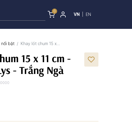
0
VN
|
EN
nổi bật
Khay lót chum 15 x...
hum 15 x 11 cm -
ys - Trắng Ngà
30000