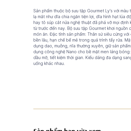
Sản phẩm thuộc bộ sưu tập Gourmet Ly's với màu t
lạ mắt như dĩa chia ngăn tiện lợi, dĩa hình hạt lúa 
hay tô súp cắt nửa nghệ thuật đã phá vỡ mọi định k
từ trước đến nay. Bộ sưu tập Gourmet khơi nguồn c
món ăn. Đặc tính sản phẩm: Thân sứ siêu cứng với 
bền lâu, hạn chế bể mẻ trong quá trình tẩy rửa. Mặ
dụng dao, muỗng, nĩa thường xuyên, giữ sản phẩm 
dụng công nghệ Nano cho bề mặt men láng bóng:
dầu mỡ, tiết kiệm thời gian. Kiểu dáng đa dạng sa
uống khác nhau.