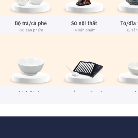
Bộ trà/cà phê
Sứ nội thất
Tô/dĩa 
136 sản phẩm
14 sản phẩm
12 sả
Tô/Thố/Khay
Muỗng - Đũa sứ
Ch
72 sản phẩm
15 sản phẩm
65 sả