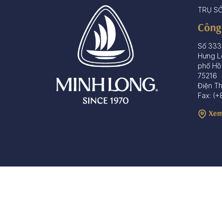
TRỤ S
Công
Số 333
Hưng L
phố Hồ
75216
Điện T
Fax: (+
Xem