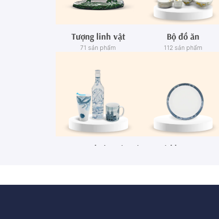
Tượng linh vật
Bộ đồ ăn
71 sản phẩm
112 sản phẩm
Ca - Ly - Chai - Hộp sứ
Bộ khay rượu
67 sản phẩm
3 sản phẩm