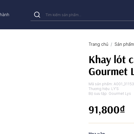
hành
Trang chủ
Sản phẩm 
Khay lót c
Gourmet L
Mã sản phẩm:
A001_3115
Thương hiệu:
LY'S
Bộ sưu tập:
Gourmet Lys
91,800₫
Hoa văn