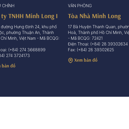
Ở CHÍNH
VĂN PHÒNG
 ty TNHH Minh Long I
Tòa Nhà Minh Long
 đường Hưng Định 24, khu phố
17 Bà Huyện Thanh Quan, phườ
ộc, phường Thuận An, Thành
Hoà, Thành phố Hồ Chí Minh, Vi
 Chí Minh, Việt Nam - Mã BCQG:
- Mã BCQG: 72421
Điện Thoại: (+84) 28 39302634
hoại: (+84) 274 3668899
Fax: (+84) 28 39302625
84) 274 3724173
Xem bản đồ
 bản đồ