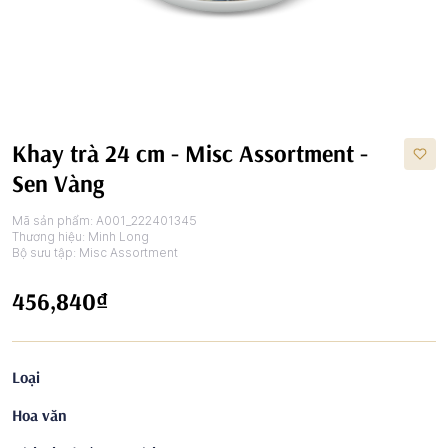
Khay trà 24 cm - Misc Assortment -
Sen Vàng
Mã sản phẩm:
A001_222401345
Thương hiệu:
Minh Long
Bộ sưu tập:
Misc Assortment
456,840₫
Loại
Hoa văn