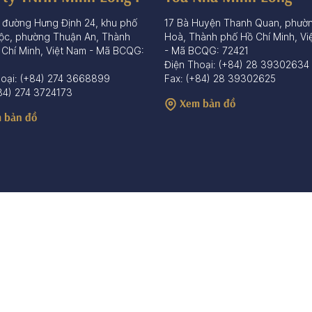
 đường Hưng Định 24, khu phố
17 Bà Huyện Thanh Quan, phườ
ộc, phường Thuận An, Thành
Hoà, Thành phố Hồ Chí Minh, Vi
 Chí Minh, Việt Nam - Mã BCQG:
- Mã BCQG: 72421
Điện Thoại: (+84) 28 39302634
hoại: (+84) 274 3668899
Fax: (+84) 28 39302625
84) 274 3724173
Xem bản đồ
 bản đồ