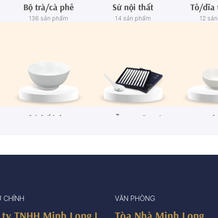
Bộ trà/cà phê
Sứ nội thất
Tô/dĩa 
136 sản phẩm
14 sản phẩm
12 sả
Tô/Thố/Khay
Muỗng - Đũa sứ
Ch
72 sản phẩm
15 sản phẩm
65 sả
Ở CHÍNH
VĂN PHÒNG
 ty TNHH Minh Long I
Tòa Nhà Minh Long