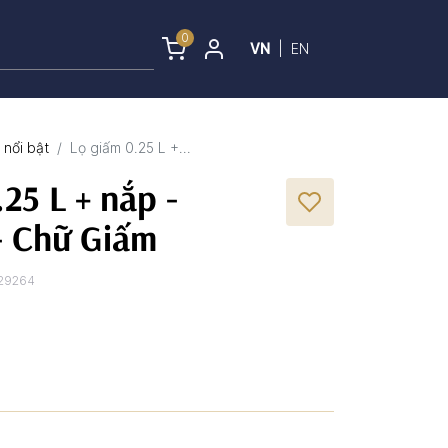
0
VN
|
EN
nổi bật
Lọ giấm 0.25 L +...
25 L + nắp -
- Chữ Giấm
29264