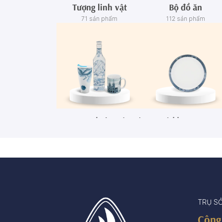
Tượng linh vật
Bộ đồ ăn
71 sản phẩm
112 sản phẩm
Ca - Ly - Chai - Hộp sứ
Bộ khay rượu
67 sản phẩm
3 sản phẩm
TRỤ S
Công