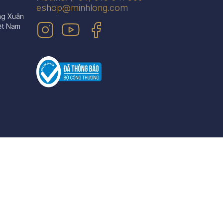
eshop@minhlong.com
ng Xuân
ệt Nam