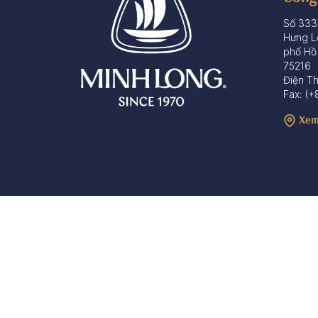
Số 333
Hưng L
phố Hồ
75216
Điện T
Fax: (+
Xem