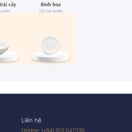
trái cây
Bình hoa
n phẩm
120 sản phẩm
én
Dĩa
n phẩm
445 sản phẩm
Liên hệ
Hotline: (+84) 915 047339