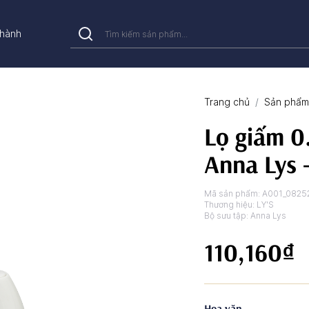
hành
Trang chủ
Sản phẩm 
Lọ giấm 0.
Anna Lys 
Mã sản phẩm:
A001_0825
Thương hiệu:
LY'S
Bộ sưu tập:
Anna Lys
110,160₫
Hoa văn