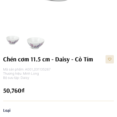
Chén cơm 11.5 cm - Daisy - Cỏ Tím
Mã sản phẩm:
A001_031135267
Thương hiệu:
Minh Long
Bộ sưu tập:
Daisy
50,760₫
Loại