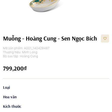
Muỗng - Hoàng Cung - Sen Ngọc Bích
Mã sản phẩm:
A001_140429487
Thương hiệu:
Minh Long
Bộ sưu tập:
Hoàng Cung
799,200₫
Loại
Hoa văn
Kích thước