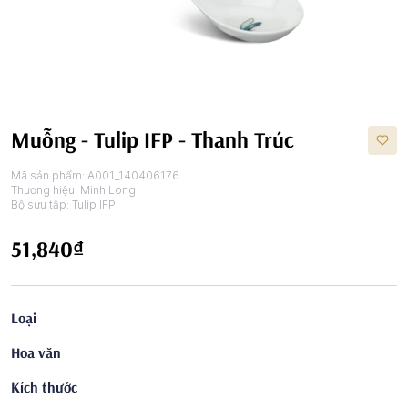
Muỗng - Tulip IFP - Thanh Trúc
Mã sản phẩm:
A001_140406176
Thương hiệu:
Minh Long
Bộ sưu tập:
Tulip IFP
51,840₫
Loại
Hoa văn
Kích thước