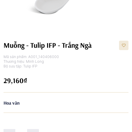
Muỗng - Tulip IFP - Trắng Ngà
Mã sản phẩm:
A001_140406000
Thương hiệu:
Minh Long
Bộ sưu tập:
Tulip IFP
29,160₫
Hoa văn