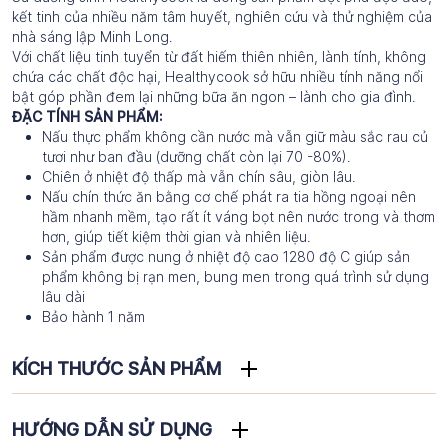
kết tinh của nhiều năm tâm huyết, nghiên cứu và thử nghiệm của
nhà sáng lập Minh Long.
Với chất liệu tinh tuyển từ đất hiếm thiên nhiên, lành tính, không
chứa các chất độc hại, Healthycook sở hữu nhiều tính năng nổi
bật góp phần đem lại những bữa ăn ngon – lành cho gia đình.
ĐẶC TÍNH SẢN PHẨM:
Nấu thực phẩm không cần nước mà vẫn giữ màu sắc rau củ
tươi như ban đầu (dưỡng chất còn lại 70 -80%).
Chiên ở nhiệt độ thấp mà vẫn chín sâu, giòn lâu.
Nấu chín thức ăn bằng cơ chế phát ra tia hồng ngoại nên
hầm nhanh mềm, tạo rất ít váng bọt nên nước trong và thơm
hơn, giúp tiết kiệm thời gian và nhiên liệu.
Sản phẩm được nung ở nhiệt độ cao 1280 độ C giúp sản
phẩm không bị rạn men, bung men trong quá trình sử dụng
lâu dài
Bảo hành 1 năm
KÍCH THƯỚC SẢN PHẨM
HƯỚNG DẪN SỬ DỤNG