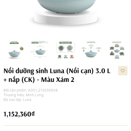
Nồi dưỡng sinh Luna (Nồi cạn) 3.0 L
+ nắp (CK) - Màu Xám 2
Mã sản phẩm:
A001_213039506
Thương hiệu:
Minh Long
Bộ sưu tập:
Luna
1,152,360₫