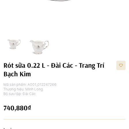
Rót sữa 0.22 L - Đài Các - Trang Trí
Bạch Kim
Mã sản phẩm:
A001_012247266
Thương hiệu:
Minh Long
Bộ sưu tập:
Đài Các
740,880₫