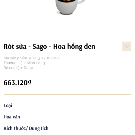
Rót sữa - Sago - Hoa hồng đen
Mã sản phẩm:
A001_012009391
Thương hiệu:
Minh Long
Bộ sưu tập:
Sago
663,120₫
Loại
Hoa văn
Kích thước/ Dung tích