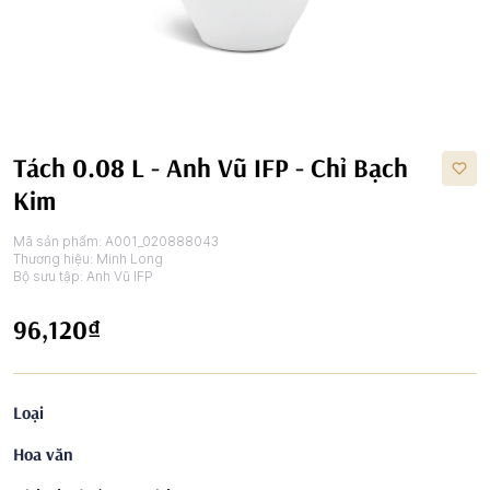
Tách 0.08 L - Anh Vũ IFP - Chỉ Bạch
Kim
Mã sản phẩm:
A001_020888043
Thương hiệu:
Minh Long
Bộ sưu tập:
Anh Vũ IFP
96,120₫
Loại
Hoa văn