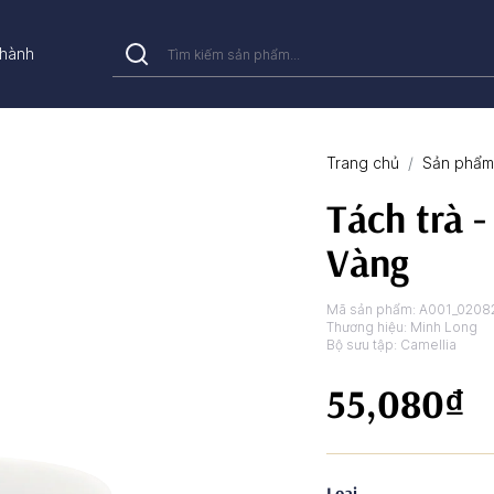
hành
Trang chủ
Sản phẩm 
Tách trà -
Vàng
Mã sản phẩm:
A001_0208
Thương hiệu:
Minh Long
Bộ sưu tập:
Camellia
55,080₫
Loại