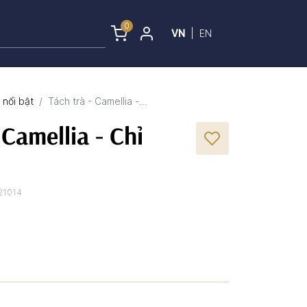
0
VN
|
EN
nổi bật
Tách trà - Camellia -...
 Camellia - Chỉ
21014