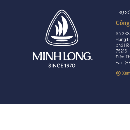
TRỤ S
Công
Số 333
Hưng L
phố Hồ
75216
Điện T
Fax: (+
Xem