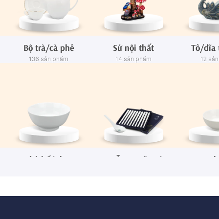
Bộ trà/cà phê
Sứ nội thất
Tô/dĩa 
136 sản phẩm
14 sản phẩm
12 sả
Tô/Thố/Khay
Muỗng - Đũa sứ
Ch
72 sản phẩm
15 sản phẩm
65 sả