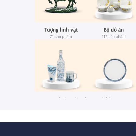
Tượng linh vật
Bộ đồ ăn
71 sản phẩm
112 sản phẩm
Ca - Ly - Chai - Hộp sứ
Bộ khay rượu
67 sản phẩm
3 sản phẩm