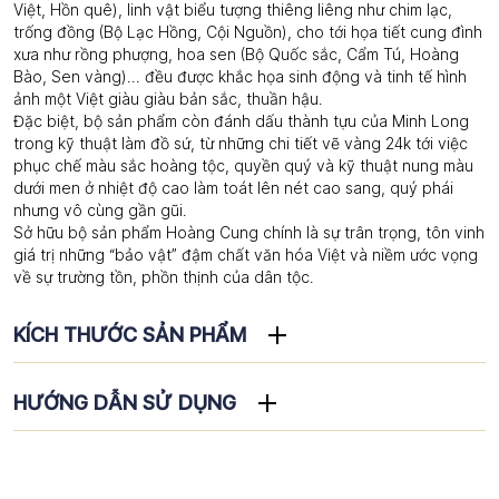
Việt, Hồn quê), linh vật biểu tượng thiêng liêng như chim lạc,
trống đồng (Bộ Lạc Hồng, Cội Nguồn), cho tới họa tiết cung đình
xưa như rồng phượng, hoa sen (Bộ Quốc sắc, Cẩm Tú, Hoàng
Bào, Sen vàng)… đều được khắc họa sinh động và tinh tế hình
ảnh một Việt giàu giàu bản sắc, thuần hậu.
Đặc biệt, bộ sản phẩm còn đánh dấu thành tựu của Minh Long
trong kỹ thuật làm đồ sứ, từ những chi tiết vẽ vàng 24k tới việc
phục chế màu sắc hoàng tộc, quyền quý và kỹ thuật nung màu
dưới men ở nhiệt độ cao làm toát lên nét cao sang, quý phái
nhưng vô cùng gần gũi.
Sở hữu bộ sản phẩm Hoàng Cung chính là sự trân trọng, tôn vinh
giá trị những “bảo vật” đậm chất văn hóa Việt và niềm ước vọng
về sự trường tồn, phồn thịnh của dân tộc.
KÍCH THƯỚC SẢN PHẨM
HƯỚNG DẪN SỬ DỤNG