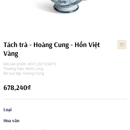
Tách trà - Hoàng Cung - Hồn Việt
Vàng
Mã sản phẩm:
A001_021124373
Thương hiệu:
Minh Long
Bộ sưu tập:
Hoàng Cung
678,240₫
Loại
Hoa văn