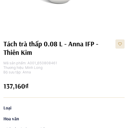
Tách trà thấp 0.08 L - Anna IFP -
Thiên Kim
Mã sản phẩm:
A001_650808461
Thương hiệu:
Minh Long
Bộ sưu tập:
Anna
137,160₫
Loại
Hoa văn