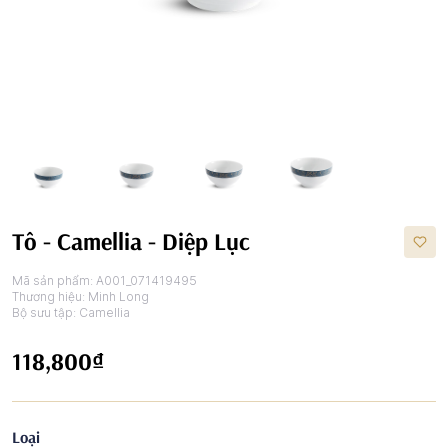
Tô - Camellia - Diệp Lục
Mã sản phẩm:
A001_071419495
Thương hiệu:
Minh Long
Bộ sưu tập:
Camellia
118,800₫
Loại