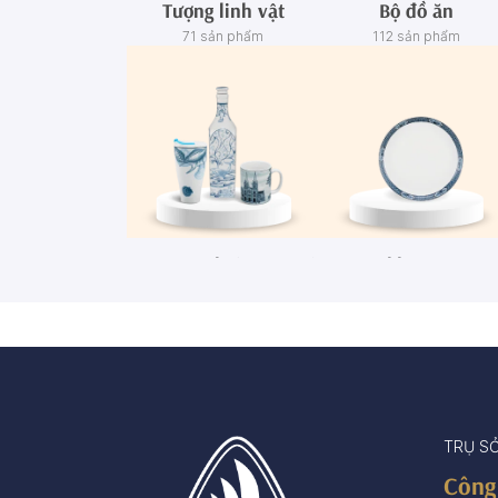
Tượng linh vật
Bộ đồ ăn
71 sản phẩm
112 sản phẩm
Ca - Ly - Chai - Hộp sứ
Bộ khay rượu
67 sản phẩm
3 sản phẩm
TRỤ S
Công