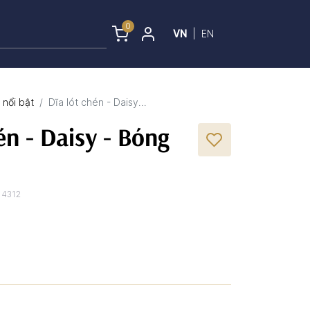
0
VN
|
EN
nổi bật
Dĩa lót chén - Daisy...
én - Daisy - Bóng
14312