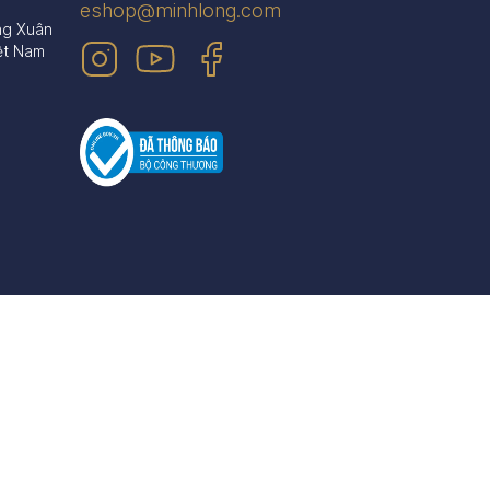
eshop@minhlong.com
ng Xuân
ệt Nam