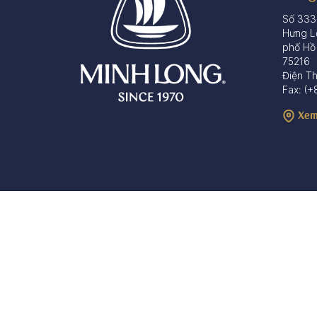
Số 333
Hưng L
phố Hồ
75216
Điện T
Fax: (+
Xem