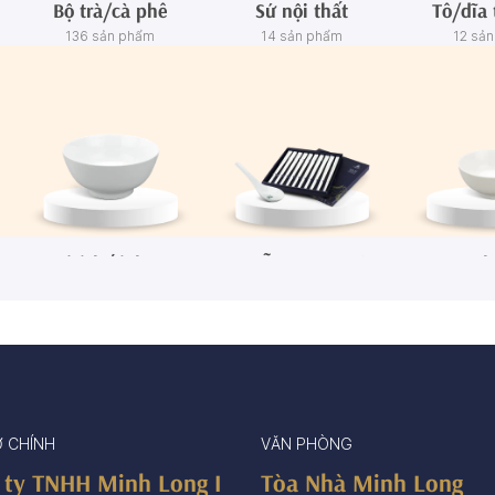
Bộ trà/cà phê
Sứ nội thất
Tô/dĩa 
136 sản phẩm
14 sản phẩm
12 sả
Tô/Thố/Khay
Muỗng - Đũa sứ
Ch
72 sản phẩm
15 sản phẩm
65 sả
Ở CHÍNH
VĂN PHÒNG
 ty TNHH Minh Long I
Tòa Nhà Minh Long