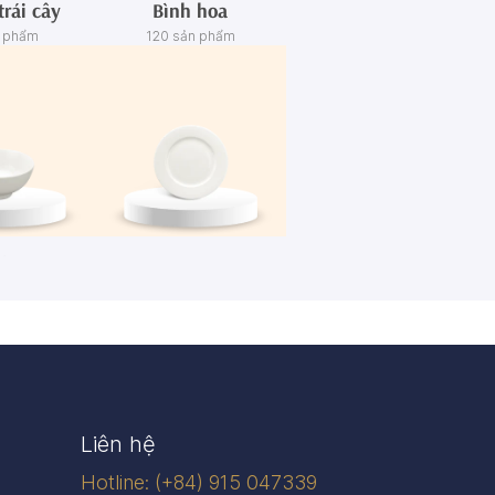
trái cây
Bình hoa
n phẩm
120 sản phẩm
én
Dĩa
n phẩm
445 sản phẩm
Liên hệ
Hotline: (+84) 915 047339