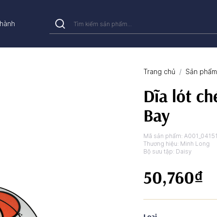
hành
Trang chủ
Sản phẩm 
Dĩa lót ch
Bay
Mã sản phẩm:
A001_0415
Thương hiệu:
Minh Long
Bộ sưu tập:
Daisy
50,760₫
Loại