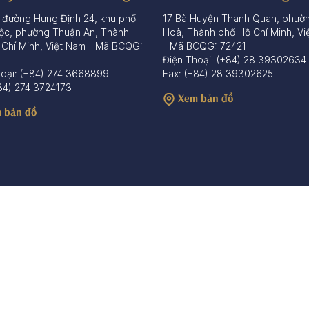
 đường Hưng Định 24, khu phố
17 Bà Huyện Thanh Quan, phườ
ộc, phường Thuận An, Thành
Hoà, Thành phố Hồ Chí Minh, Vi
 Chí Minh, Việt Nam - Mã BCQG:
- Mã BCQG: 72421
Điện Thoại: (+84) 28 39302634
hoại: (+84) 274 3668899
Fax: (+84) 28 39302625
84) 274 3724173
Xem bản đồ
 bản đồ