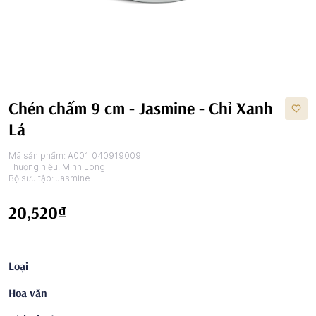
Chén chấm 9 cm - Jasmine - Chỉ Xanh
Lá
Mã sản phẩm:
A001_040919009
Thương hiệu:
Minh Long
Bộ sưu tập:
Jasmine
20,520₫
Loại
Hoa văn