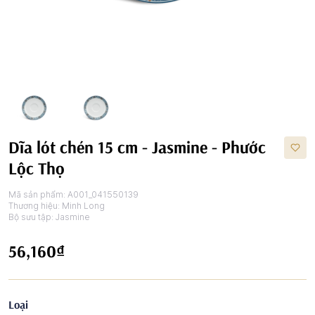
Dĩa lót chén 15 cm - Jasmine - Phước
Lộc Thọ
Mã sản phẩm:
A001_041550139
Thương hiệu:
Minh Long
Bộ sưu tập:
Jasmine
56,160₫
Loại