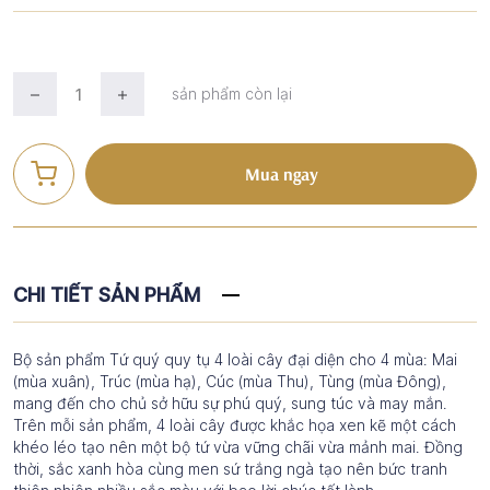
sản phẩm còn lại
Mua ngay
CHI TIẾT SẢN PHẨM
Bộ sản phẩm Tứ quý quy tụ 4 loài cây đại diện cho 4 mùa: Mai
(mùa xuân), Trúc (mùa hạ), Cúc (mùa Thu), Tùng (mùa Đông),
mang đến cho chủ sở hữu sự phú quý, sung túc và may mắn.
Trên mỗi sản phẩm, 4 loài cây được khắc họa xen kẽ một cách
khéo léo tạo nên một bộ tứ vừa vững chãi vừa mảnh mai. Đồng
thời, sắc xanh hòa cùng men sứ trắng ngà tạo nên bức tranh