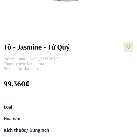
Tô - Jasmine - Tứ Quý
Mã sản phẩm:
A001_071505133
Thương hiệu:
Minh Long
Bộ sưu tập:
Jasmine
99,360₫
Loại
Hoa văn
Kích thước/ Dung tích