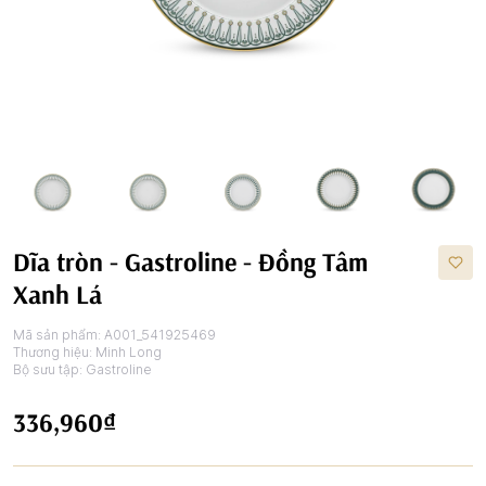
Dĩa tròn - Gastroline - Đồng Tâm
Xanh Lá
Mã sản phẩm:
A001_541925469
Thương hiệu:
Minh Long
Bộ sưu tập:
Gastroline
336,960₫