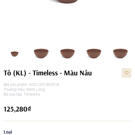
Tô (KL) - Timeless - Màu Nâu
Mã sản phẩm:
A001_551463516
Thương hiệu:
Minh Long
Bộ sưu tập:
Timeless
125,280₫
Loại