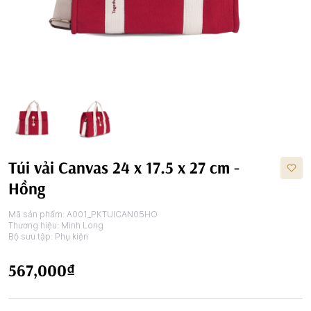
Túi vải Canvas 24 x 17.5 x 27 cm -
Hồng
Mã sản phẩm:
A001_PKTUICAN05HO
Thương hiệu:
Minh Long
Bộ sưu tập:
Phụ kiện
567,000₫