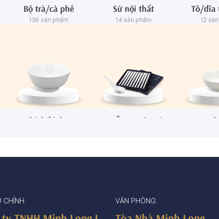
Bộ trà/cà phê
Sứ nội thất
Tô/dĩa 
136 sản phẩm
14 sản phẩm
12 sả
Tô/Thố/Khay
Muỗng - Đũa sứ
Ch
72 sản phẩm
15 sản phẩm
65 sả
Ở CHÍNH
VĂN PHÒNG
 ty TNHH Minh Long I
Tòa Nhà Minh Long