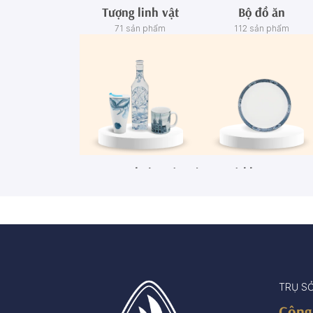
Tượng linh vật
Bộ đồ ăn
71 sản phẩm
112 sản phẩm
Ca - Ly - Chai - Hộp sứ
Bộ khay rượu
67 sản phẩm
3 sản phẩm
TRỤ S
Công