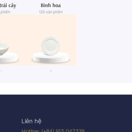
trái cây
Bình hoa
n phẩm
120 sản phẩm
én
Dĩa
n phẩm
445 sản phẩm
Liên hệ
Hotline: (+84) 915 047339