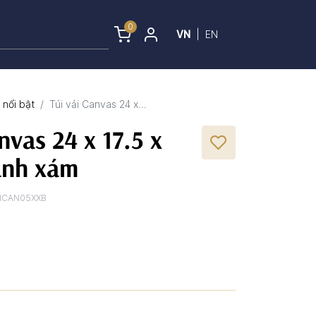
0
VN
|
EN
nổi bật
Túi vải Canvas 24 x...
nvas 24 x 17.5 x
anh xám
ICAN05XXB