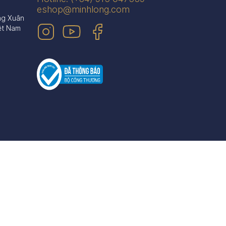
eshop@minhlong.com
ng Xuân
ệt Nam