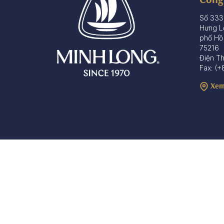
Số 333
Hưng L
phố Hồ
75216
Điện T
Fax: (+
Xem