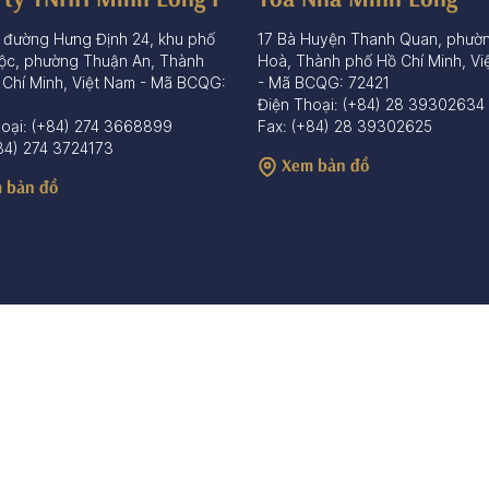
 đường Hưng Định 24, khu phố
17 Bà Huyện Thanh Quan, phườ
ộc, phường Thuận An, Thành
Hoà, Thành phố Hồ Chí Minh, Vi
 Chí Minh, Việt Nam - Mã BCQG:
- Mã BCQG: 72421
Điện Thoại: (+84) 28 39302634
hoại: (+84) 274 3668899
Fax: (+84) 28 39302625
84) 274 3724173
Xem bản đồ
 bản đồ