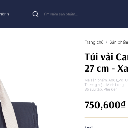
hành
Trang chủ
Sản phẩm 
Túi vải Ca
27 cm - X
Mã sản phẩm:
A001_PKTU
Thương hiệu:
Minh Long
Bộ sưu tập:
Phụ kiện
750,600₫
Loại