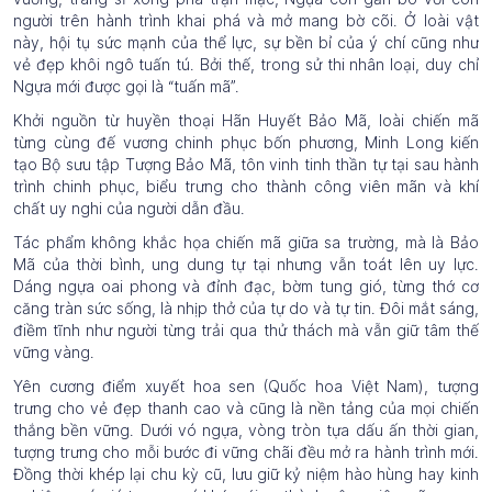
người trên hành trình khai phá và mở mang bờ cõi. Ở loài vật
này, hội tụ sức mạnh của thể lực, sự bền bỉ của ý chí cũng như
vẻ đẹp khôi ngô tuấn tú. Bởi thế, trong sử thi nhân loại, duy chỉ
Ngựa mới được gọi là “tuấn mã”.
Khởi nguồn từ huyền thoại Hãn Huyết Bảo Mã, loài chiến mã
từng cùng đế vương chinh phục bốn phương, Minh Long kiến
tạo Bộ sưu tập Tượng Bảo Mã, tôn vinh tinh thần tự tại sau hành
trình chinh phục, biểu trưng cho thành công viên mãn và khí
chất uy nghi của người dẫn đầu.
Tác phẩm không khắc họa chiến mã giữa sa trường, mà là Bảo
Mã của thời bình, ung dung tự tại nhưng vẫn toát lên uy lực.
Dáng ngựa oai phong và đỉnh đạc, bờm tung gió, từng thớ cơ
căng tràn sức sống, là nhịp thở của tự do và tự tin. Đôi mắt sáng,
điềm tĩnh như người từng trải qua thử thách mà vẫn giữ tâm thế
vững vàng.
Yên cương điểm xuyết hoa sen (Quốc hoa Việt Nam), tượng
trưng cho vẻ đẹp thanh cao và cũng là nền tảng của mọi chiến
thắng bền vững. Dưới vó ngựa, vòng tròn tựa dấu ấn thời gian,
tượng trưng cho mỗi bước đi vững chãi đều mở ra hành trình mới.
Đồng thời khép lại chu kỳ cũ, lưu giữ kỷ niệm hào hùng hay kinh