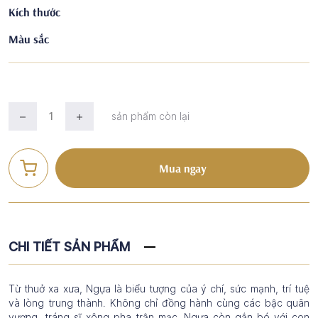
Kích thước
Màu sắc
sản phẩm còn lại
Mua ngay
CHI TIẾT SẢN PHẨM
Từ thuở xa xưa, Ngựa là biểu tượng của ý chí, sức mạnh, trí tuệ
và lòng trung thành. Không chỉ đồng hành cùng các bậc quân
vương, tráng sĩ xông pha trận mạc, Ngựa còn gắn bó với con