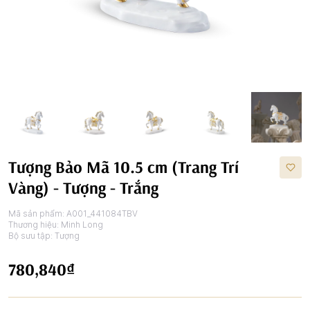
Tượng Bảo Mã 10.5 cm (Trang Trí
Vàng) - Tượng - Trắng
Mã sản phẩm:
A001_441084TBV
Thương hiệu:
Minh Long
Bộ sưu tập:
Tượng
780,840₫