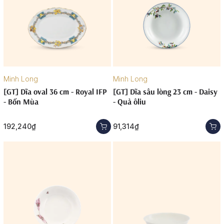
Minh Long
Minh Long
[GT] Dĩa oval 36 cm - Royal IFP
[GT] Dĩa sâu lòng 23 cm - Daisy
- Bốn Mùa
- Quả ôliu
192,240₫
91,314₫