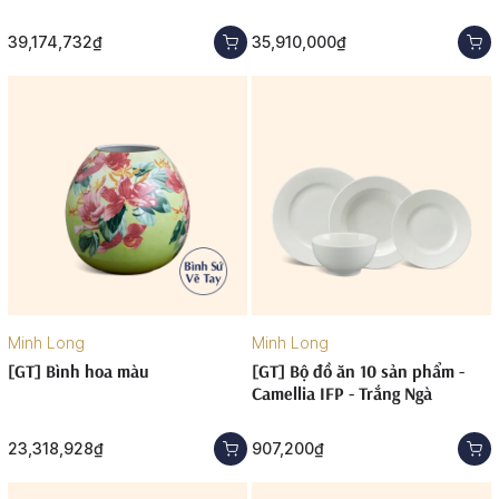
39,174,732₫
35,910,000₫
Minh Long
Minh Long
[GT] Bình hoa màu
[GT] Bộ đồ ăn 10 sản phẩm -
Camellia IFP - Trắng Ngà
23,318,928₫
907,200₫