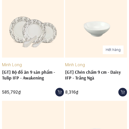
Hết hàng
Minh Long
Minh Long
[GT] Bộ đồ ăn 9 sản phẩm -
[GT] Chén chấm 9 cm - Daisy
Tulip IFP - Awakening
IFP - Trắng Ngà
585,792₫
8,316₫