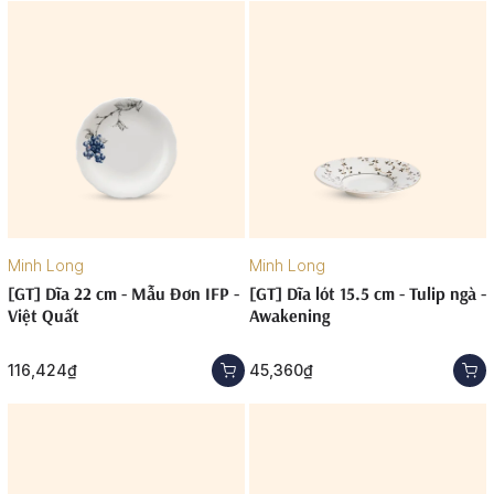
Minh Long
Minh Long
[GT] Dĩa 22 cm - Mẫu Đơn IFP -
[GT] Dĩa lót 15.5 cm - Tulip ngà -
Việt Quất
Awakening
116,424₫
45,360₫