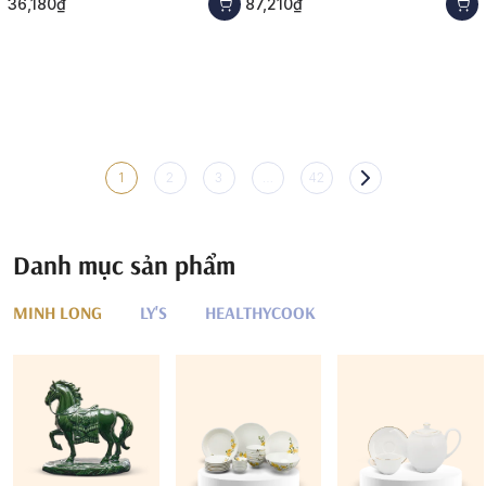
36,180₫
87,210₫
1
2
3
…
42
Danh mục sản phẩm
MINH LONG
LY'S
HEALTHYCOOK