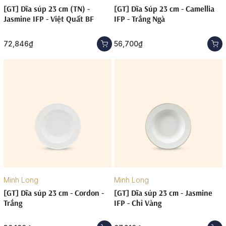
[GT] Dĩa súp 23 cm (TN) -
[GT] Dĩa Súp 23 cm - Camellia
Jasmine IFP - Việt Quất BF
IFP - Trắng Ngà
72,846₫
56,700₫
Minh Long
Minh Long
[GT] Dĩa súp 23 cm - Cordon -
[GT] Dĩa súp 23 cm - Jasmine
Trắng
IFP - Chỉ Vàng