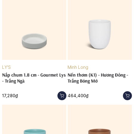
LY'S
Minh Long
Nắp chum 1.8 cm - Gourmet Lys
Nến thơm (K1) - Hương Đông -
- Trắng Ngà
Trắng Bóng Mờ
17,280₫
464,400₫