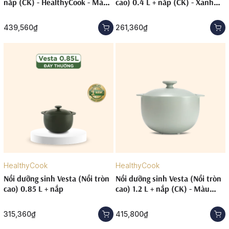
nắp (CK) - HealthyCook - Màu
cao) 0.4 L + nắp (CK) - Xanh
Xám 2
Rêu
439,560₫
261,360₫
HealthyCook
HealthyCook
Nồi dưỡng sinh Vesta (Nồi tròn
Nồi dưỡng sinh Vesta (Nồi tròn
cao) 0.85 L + nắp
cao) 1.2 L + nắp (CK) - Màu
Xám 2
315,360₫
415,800₫