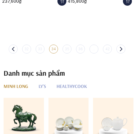
237,600₫
415,800₫
32
33
34
35
36
…
42
Danh mục sản phẩm
MINH LONG
LY'S
HEALTHYCOOK