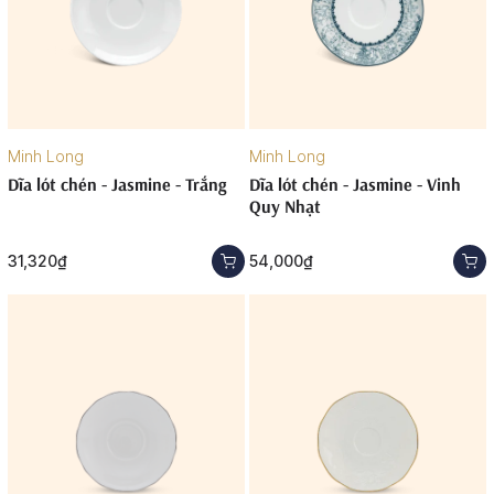
Minh Long
Minh Long
Dĩa lót chén - Jasmine - Trắng
Dĩa lót chén - Jasmine - Vinh
Quy Nhạt
31,320₫
54,000₫