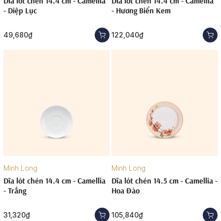
Dĩa lót chén 14.4 cm - Camellia
Dĩa lót chén 14.4 cm - Camellia
- Diệp Lục
- Hương Biển Kem
49,680₫
122,040₫
Minh Long
Minh Long
Dĩa lót chén 14.4 cm - Camellia
Dĩa lót chén 14.5 cm - Camellia -
- Trắng
Hoa Đào
31,320₫
105,840₫