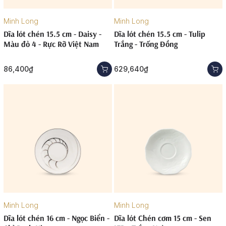
Minh Long
Minh Long
Dĩa lót chén 15.5 cm - Daisy -
Dĩa lót chén 15.5 cm - Tulip
Màu đỏ 4 - Rực Rỡ Việt Nam
Trắng - Trống Đồng
86,400₫
629,640₫
Minh Long
Minh Long
Dĩa lót chén 16 cm - Ngọc Biển -
Dĩa lót Chén cơm 15 cm - Sen