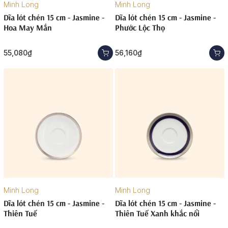
Minh Long
Minh Long
Dĩa lót chén 15 cm - Jasmine -
Dĩa lót chén 15 cm - Jasmine -
Hoa May Mắn
Phước Lộc Thọ
55,080₫
56,160₫
Minh Long
Minh Long
Dĩa lót chén 15 cm - Jasmine -
Dĩa lót chén 15 cm - Jasmine -
Thiên Tuế
Thiên Tuế Xanh khắc nổi