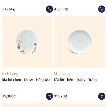
50,760₫
45,360₫
Minh Long
Minh Long
Dĩa lót chén - Daisy - Hồng Mai
Dĩa lót chén - Daisy - Trắng
45,360₫
31,320₫