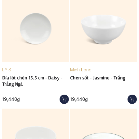
LY'S
Minh Long
Dĩa lót chén 15.5 cm - Daisy -
Chén sốt - Jasmine - Trắng
Trắng Ngà
19,440₫
19,440₫