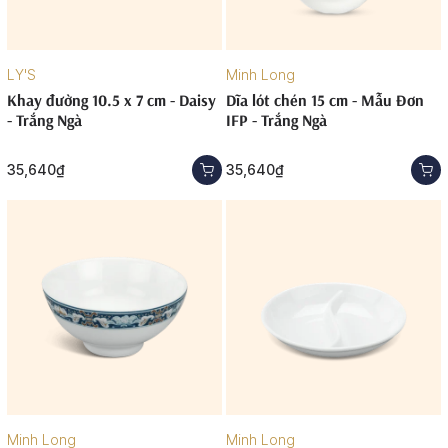
LY'S
Minh Long
Khay đường 10.5 x 7 cm - Daisy
Dĩa lót chén 15 cm - Mẫu Đơn
- Trắng Ngà
IFP - Trắng Ngà
35,640₫
35,640₫
Minh Long
Minh Long