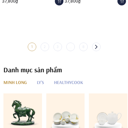
37,800₫
37,800₫
1
2
3
…
8
Danh mục sản phẩm
MINH LONG
LY'S
HEALTHYCOOK