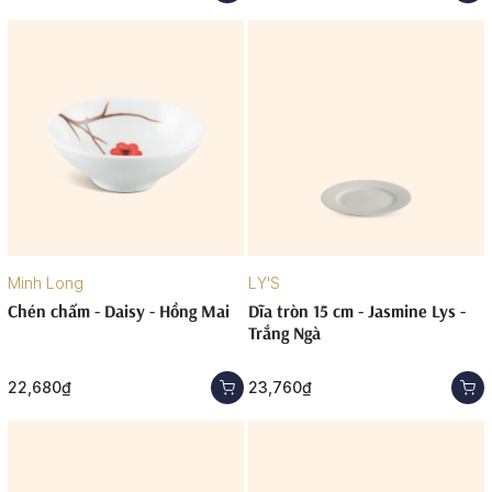
Minh Long
LY'S
Chén chấm - Daisy - Hồng Mai
Dĩa tròn 15 cm - Jasmine Lys -
Trắng Ngà
22,680₫
23,760₫