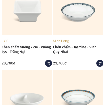
LY'S
Minh Long
Chén chấm vuông 7 cm - Vuông
Chén chấm - Jasmine - Vinh
Lys - Trắng Ngà
Quy Nhạt
23,760₫
23,760₫