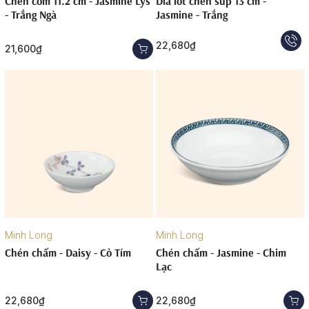
Chén cơm 11.2 cm - Jasmine Lys
Dĩa lót chén súp 13 cm -
- Trắng Ngà
Jasmine - Trắng
22,680₫
21,600₫
Minh Long
Minh Long
Chén chấm - Daisy - Cỏ Tím
Chén chấm - Jasmine - Chim
Lạc
22,680₫
22,680₫