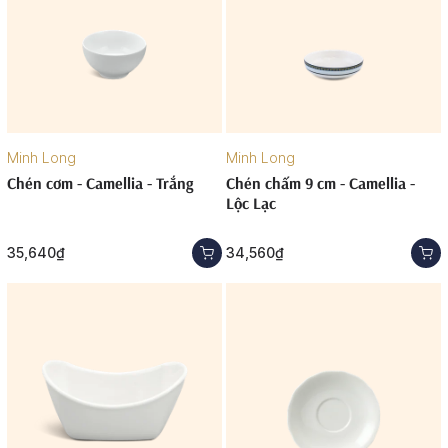
Minh Long
Minh Long
Chén cơm - Camellia - Trắng
Chén chấm 9 cm - Camellia -
Lộc Lạc
35,640₫
34,560₫