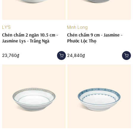
LY'S
Minh Long
Chén chấm 2 ngăn 10.5 cm -
Chén chấm 9 cm - Jasmine -
Jasmine Lys - Trắng Ngà
Phước Lộc Thọ
23,760₫
24,840₫