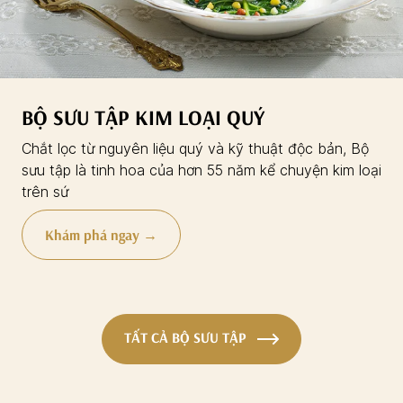
BỘ SƯU TẬP KIM LOẠI QUÝ
Chắt lọc từ nguyên liệu quý và kỹ thuật độc bản, Bộ
sưu tập là tinh hoa của hơn 55 năm kể chuyện kim loại
trên sứ
Khám phá ngay →
TẤT CẢ BỘ SƯU TẬP