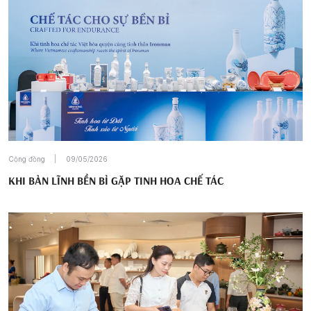
Cộng đồng
09/05/2026
KHI BẢN LĨNH BỀN BỈ GẶP TINH HOA CHẾ TÁC