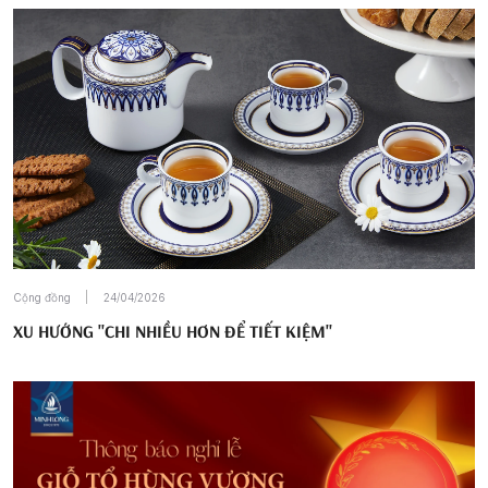
Cộng đồng
24/04/2026
XU HƯỚNG "CHI NHIỀU HƠN ĐỂ TIẾT KIỆM"