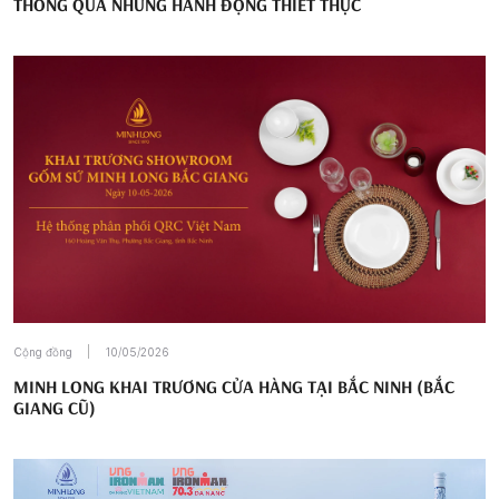
THÔNG QUA NHỮNG HÀNH ĐỘNG THIẾT THỰC
Cộng đồng
10/05/2026
MINH LONG KHAI TRƯƠNG CỬA HÀNG TẠI BẮC NINH (BẮC
GIANG CŨ)