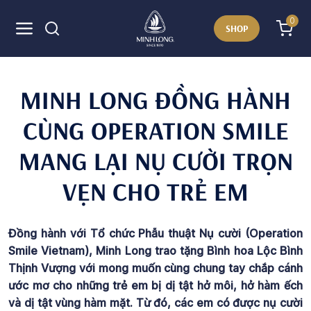
0
SHOP
MINH LONG ĐỒNG HÀNH
CÙNG OPERATION SMILE
MANG LẠI NỤ CƯỜI TRỌN
VẸN CHO TRẺ EM
Đồng hành với Tổ chức Phẫu thuật Nụ cười (Operation
Smile Vietnam), Minh Long trao tặng Bình hoa Lộc Bình
Thịnh Vượng với mong muốn cùng chung tay chắp cánh
ước mơ cho những trẻ em b
ị dị tật hở môi, hở hàm ếch
và dị tật vùng hàm mặt. Từ đó, các em có được nụ cười