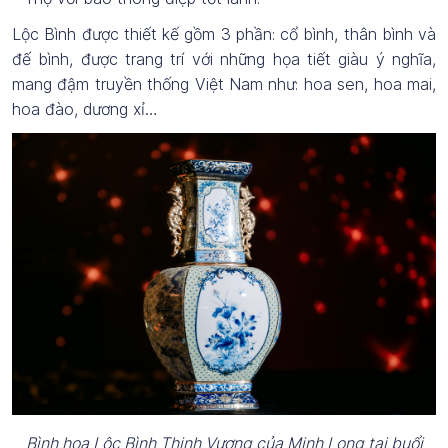
Lộc Bình được thiết kế gồm 3 phần: cổ bình, thân bình và
đế bình, được trang trí với những họa tiết giàu ý nghĩa,
mang đậm truyền thống Việt Nam như: hoa sen, hoa mai,
hoa đào, dương xỉ…
Bình hoa Lộc Bình Thịnh Vượng của Minh Long tại buổi