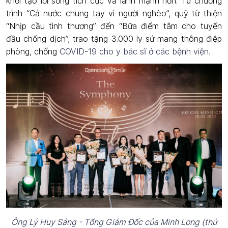
khởi tạo lối sống tích cực và lành mạnh hơn. Từ chương
trình “Cả nước chung tay vì người nghèo”, quỹ từ thiện
“Nhịp cầu tình thương” đến “Bữa điểm tâm cho tuyến
đầu chống dịch”, trao tặng 3.000 ly sứ mang thông điệp
phòng, chống
COVID-19 cho y bác sĩ ở các bệnh viện.
Ông Lý Huy Sáng - Tổng Giám Đốc của Minh Long (thứ