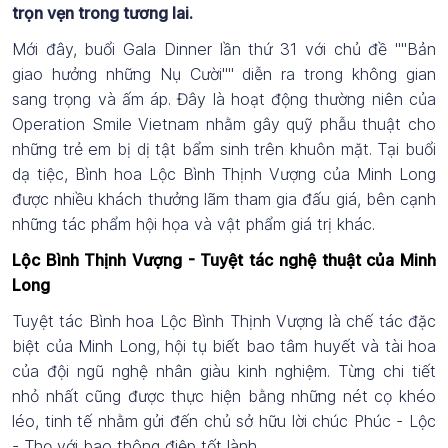
trọn vẹn trong tương lai.
Mới đây, buổi Gala Dinner lần thứ 31 với chủ đề ""Bản
giao hưởng những Nụ Cười"" diễn ra trong không gian
sang trọng và ấm áp. Đây là hoạt động thường niên của
Operation Smile Vietnam nhằm gây quỹ phẫu thuật cho
những trẻ em bị dị tật bẩm sinh trên khuôn mặt. Tại buổi
dạ tiệc, Bình hoa Lộc Bình Thịnh Vượng của Minh Long
được nhiều khách thưởng lãm tham gia đấu giá, bên cạnh
những tác phẩm hội họa và vật phẩm giá trị khác.
Lộc Bình Thịnh Vượng - Tuyệt tác nghệ thuật của Minh
Long
Tuyệt tác Bình hoa Lộc Bình Thịnh Vượng là chế tác đặc
biệt của Minh Long, hội tụ biết bao tâm huyết và tài hoa
của đội ngũ nghệ nhân giàu kinh nghiệm. Từng chi tiết
nhỏ nhất cũng được thực hiện bằng những nét cọ khéo
léo, tinh tế nhằm gửi đến chủ sở hữu lời chúc Phúc - Lộc
- Thọ với bao thông điệp tốt lành.