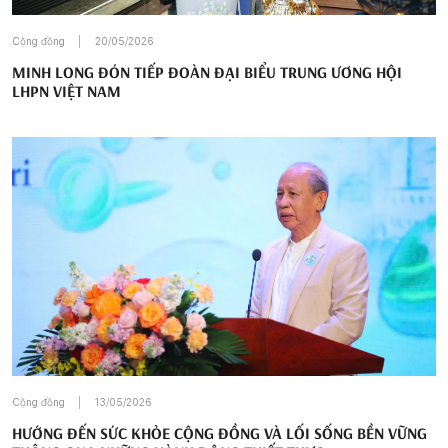
Cộng đồng
20/05/2026
MINH LONG ĐÓN TIẾP ĐOÀN ĐẠI BIỂU TRUNG ƯƠNG HỘI
LHPN VIỆT NAM
Cộng đồng
13/05/2026
HƯỚNG ĐẾN SỨC KHỎE CỘNG ĐỒNG VÀ LỐI SỐNG BỀN VỮNG