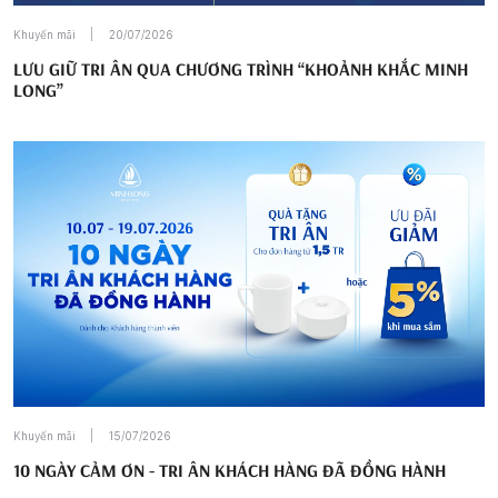
Khuyến mãi
20/07/2026
LƯU GIỮ TRI ÂN QUA CHƯƠNG TRÌNH “KHOẢNH KHẮC MINH
LONG”
Khuyến mãi
15/07/2026
10 NGÀY CẢM ƠN - TRI ÂN KHÁCH HÀNG ĐÃ ĐỒNG HÀNH