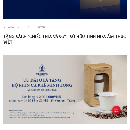
Khuyến mãi
15/05/2026
TẶNG SÁCH “CHIẾC THÌA VÀNG” - SỞ HỮU TINH HOA ẨM THỰC
VIỆT