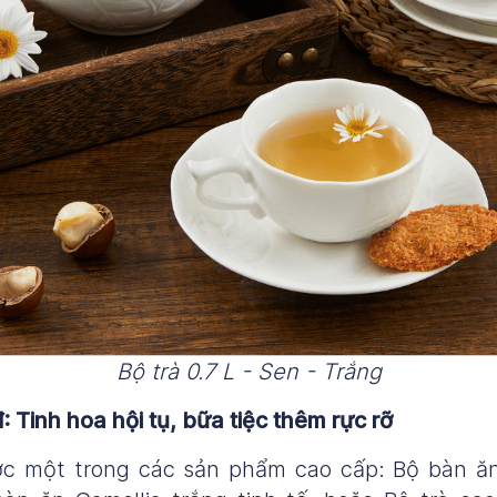
Bộ trà 0.7 L - Sen - Trắng
 Tinh hoa hội tụ, bữa tiệc thêm rực rỡ
c một trong các sản phẩm cao cấp: Bộ bàn 