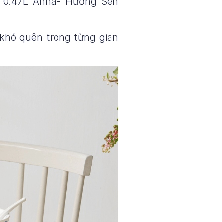
o 0.47L Anna- Hương Sen
khó quên trong từng gian