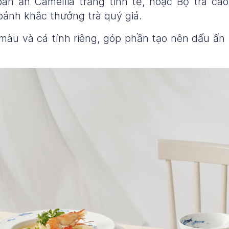
àn ăn Camellia trắng tinh tế, hoặc Bộ trà ca
ảnh khắc thưởng trà quý giá.
àu và cá tính riêng, góp phần tạo nên dấu ấn 