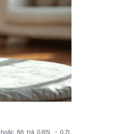
oặc Bộ trà 0.65L - 0.7L