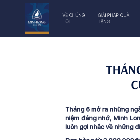
VỀ CHÚNG
GIẢI PHÁP QUÀ
TÔI
TẶNG
THÁNG
C
Tháng 6 mở ra những ngà
niệm đáng nhớ, Minh Long
luôn gợi nhắc về những đ