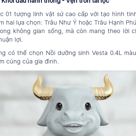
Khởi đầu hanh thông - Vẹn tròn tài lộc
01 tượng linh vật sứ cao cấp với tạo hình tin
m hai lựa chọn: Trâu Như Ý hoặc Trâu Hạnh Ph
rong không gian sống, mà còn mang theo lời c
uận lợi.
ũng có thể chọn Nồi dưỡng sinh Vesta 0.4L mà
ấm cúng của gia đình.