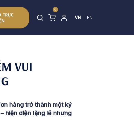
0
 TRỰC
VN
|
EN
ẾN
ỀM VUI
NG
ơn hàng trở thành một kỷ
– hiện diện lặng lẽ nhưng