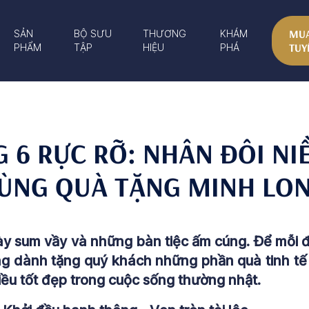
MUA
SẢN
BỘ SƯU
THƯƠNG
KHÁM
TUY
PHẨM
TẬP
HIỆU
PHÁ
 6 RỰC RỠ: NHÂN ĐÔI NI
ÙNG QUÀ TẶNG MINH LO
y sum vầy và những bàn tiệc ấm cúng. Để mỗi đ
 dành tặng quý khách những phần quà tinh tế 
iều tốt đẹp trong cuộc sống thường nhật.