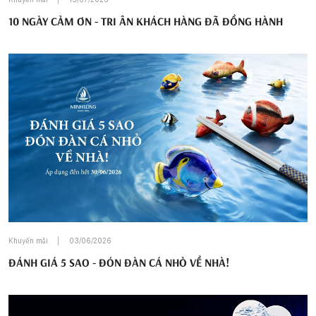
10 NGÀY CẢM ƠN - TRI ÂN KHÁCH HÀNG ĐÃ ĐỒNG HÀNH
Khuyến mãi
03/06/2026
ĐÁNH GIÁ 5 SAO - ĐÓN ĐÀN CÁ NHỎ VỀ NHÀ!