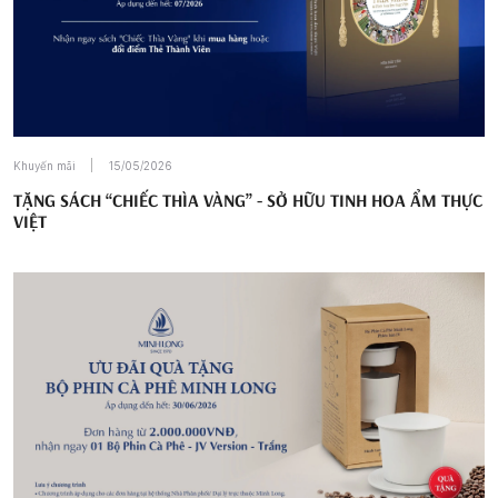
Khuyến mãi
15/05/2026
TẶNG SÁCH “CHIẾC THÌA VÀNG” - SỞ HỮU TINH HOA ẨM THỰC
VIỆT