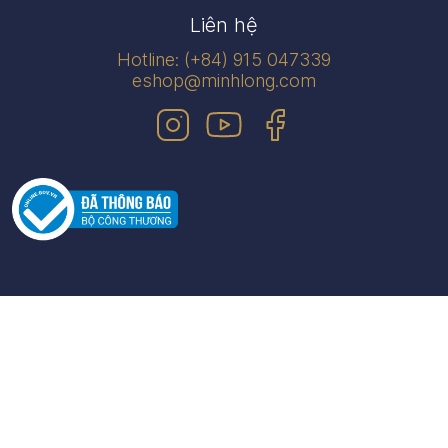
Liên hệ
Hotline: (+84) 915 047339
eshop@minhlong.com