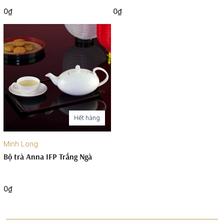
0₫
0₫
Hết hàng
Minh Long
Bộ trà Anna IFP Trắng Ngà
0₫