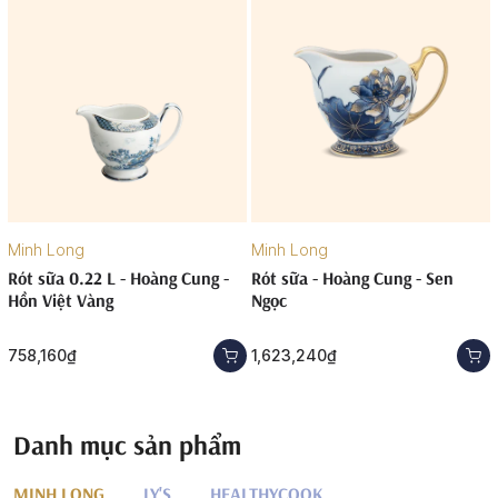
Minh Long
Minh Long
Rót sữa 0.22 L - Hoàng Cung -
Rót sữa - Hoàng Cung - Sen
Hồn Việt Vàng
Ngọc
758,160₫
1,623,240₫
Danh mục sản phẩm
MINH LONG
LY'S
HEALTHYCOOK