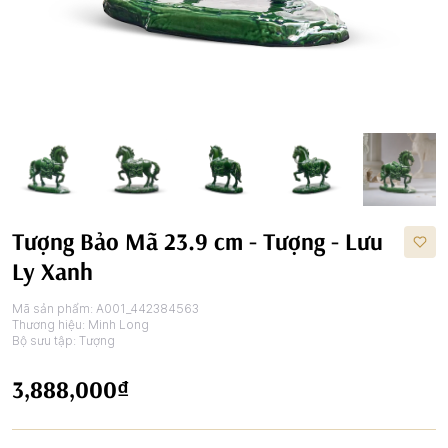
Tượng Bảo Mã 23.9 cm - Tượng - Lưu
Ly Xanh
Mã sản phẩm:
A001_442384563
Thương hiệu:
Minh Long
Bộ sưu tập:
Tượng
3,888,000₫