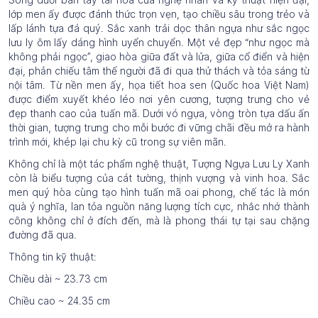
lớp men ấy được đánh thức trọn vẹn, tạo chiều sâu trong trẻo và
lấp lánh tựa đá quý. Sắc xanh trải dọc thân ngựa như sắc ngọc
lưu ly ôm lấy dáng hình uyển chuyển. Một vẻ đẹp “như ngọc mà
không phải ngọc”, giao hòa giữa đất và lửa, giữa cổ điển và hiện
đại, phản chiếu tâm thế người đã đi qua thử thách và tỏa sáng từ
nội tâm. Từ nền men ấy, họa tiết hoa sen (Quốc hoa Việt Nam)
được điểm xuyết khéo léo nơi yên cương, tượng trưng cho vẻ
đẹp thanh cao của tuấn mã. Dưới vó ngựa, vòng tròn tựa dấu ấn
thời gian, tượng trưng cho mỗi bước đi vững chãi đều mở ra hành
trình mới, khép lại chu kỳ cũ trong sự viên mãn.
Không chỉ là một tác phẩm nghệ thuật, Tượng Ngựa Lưu Ly Xanh
còn là biểu tượng của cát tường, thịnh vượng và vinh hoa. Sắc
men quý hòa cùng tạo hình tuấn mã oai phong, chế tác là món
quà ý nghĩa, lan tỏa nguồn năng lượng tích cực, nhắc nhớ thành
công không chỉ ở đích đến, mà là phong thái tự tại sau chặng
đường đã qua.
Thông tin kỹ thuật:
Chiều dài ~ 23.73 cm
Chiều cao ~ 24.35 cm