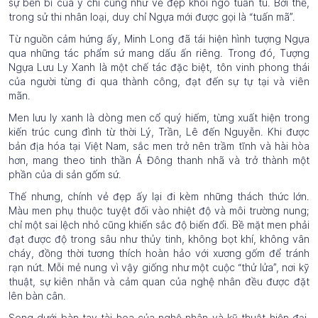
sự bền bỉ của ý chí cũng như vẻ đẹp khôi ngô tuấn tú. Bởi thế,
trong sử thi nhân loại, duy chỉ Ngựa mới được gọi là “tuấn mã”.
Từ nguồn cảm hứng ấy, Minh Long đã tái hiện hình tượng Ngựa
qua những tác phẩm sứ mang dấu ấn riêng. Trong đó, Tượng
Ngựa Lưu Ly Xanh là một chế tác đặc biệt, tôn vinh phong thái
của người từng đi qua thành công, đạt đến sự tự tại và viên
mãn.
Men lưu ly xanh là dòng men cổ quý hiếm, từng xuất hiện trong
kiến trúc cung đình từ thời Lý, Trần, Lê đến Nguyễn. Khi được
bản địa hóa tại Việt Nam, sắc men trở nên trầm tĩnh và hài hòa
hơn, mang theo tinh thần Á Đông thanh nhã và trở thành một
phần của di sản gốm sứ.
Thế nhưng, chính vẻ đẹp ấy lại đi kèm những thách thức lớn.
Màu men phụ thuộc tuyệt đối vào nhiệt độ và môi trường nung;
chỉ một sai lệch nhỏ cũng khiến sắc độ biến đổi. Bề mặt men phải
đạt được độ trong sâu như thủy tinh, không bọt khí, không vân
cháy, đồng thời tương thích hoàn hảo với xương gốm để tránh
rạn nứt. Mỗi mẻ nung vì vậy giống như một cuộc “thử lửa”, nơi kỹ
thuật, sự kiên nhẫn và cảm quan của nghệ nhân đều được đặt
lên bàn cân.
Song dưới bàn tay tài hoa của nghệ nhân và kỹ thuật hiện đại,