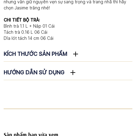
nhưng vẫn giữ nguyên vẹn sự sang trọng và trang nhã thì hãy
chọn Jasime trắng nhé!
CHI TIẾT BỘ TRÀ:
Bình trà 1.1 L + Nắp 01 Cái
Tách trà 0.16 L 06 Cái
Dĩa lót tách 14 cm 06 Cái
KÍCH THƯỚC SẢN PHẨM
HƯỚNG DẪN SỬ DỤNG
Sản phẩm bạn vừa xem