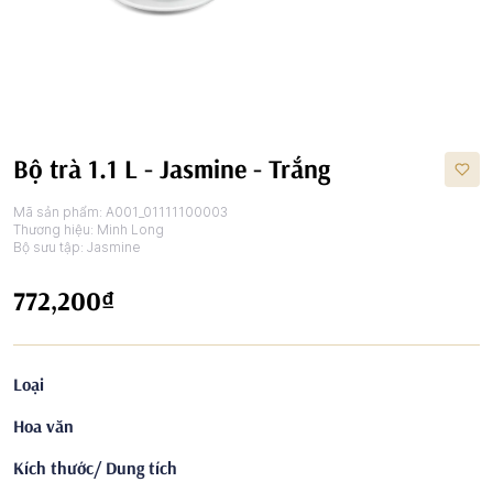
Bộ trà 1.1 L - Jasmine - Trắng
Mã sản phẩm:
A001_01111100003
Thương hiệu:
Minh Long
Bộ sưu tập:
Jasmine
772,200₫
Loại
Hoa văn
Kích thước/ Dung tích