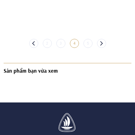
2
3
4
5
Sản phẩm bạn vừa xem