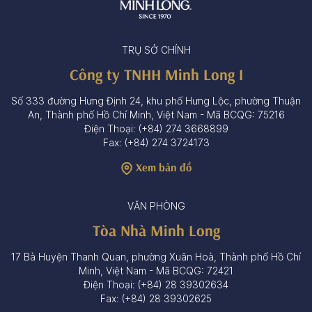
TRỤ SỞ CHÍNH
Công ty TNHH Minh Long I
Số 333 đường Hưng Định 24, khu phố Hưng Lộc, phường Thuận
An, Thành phố Hồ Chí Minh, Việt Nam - Mã BCQG: 75216
Điện Thoại: (+84) 274 3668899
Fax: (+84) 274 3724173
Xem bản đồ
VĂN PHÒNG
Tòa Nhà Minh Long
17 Bà Huyện Thanh Quan, phường Xuân Hoà, Thành phố Hồ Chí
Minh, Việt Nam - Mã BCQG: 72421
Điện Thoại: (+84) 28 39302634
Fax: (+84) 28 39302625