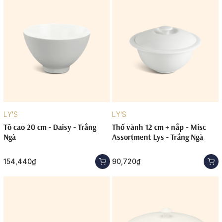
LY'S
LY'S
Tô cao 20 cm - Daisy - Trắng
Thố vành 12 cm + nắp - Misc
Ngà
Assortment Lys - Trắng Ngà
154,440₫
90,720₫