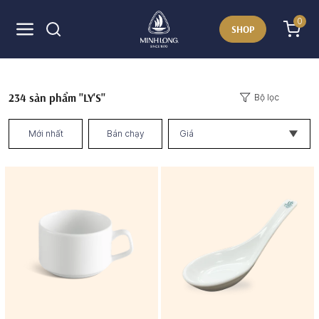
0
SHOP
234
sản phẩm "LY'S"
Bộ lọc
Mới nhất
Bán chạy
Giá