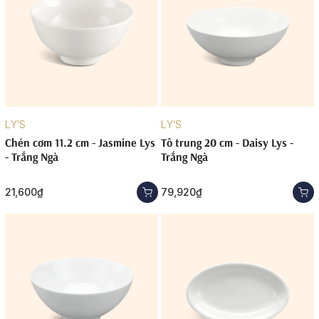
LY'S
LY'S
Chén cơm 11.2 cm - Jasmine Lys
Tô trung 20 cm - Daisy Lys -
- Trắng Ngà
Trắng Ngà
21,600₫
79,920₫