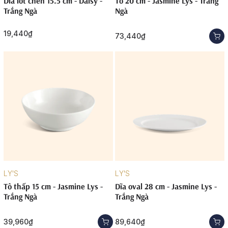
Dĩa lót chén 15.5 cm - Daisy -
Tô 20 cm - Jasmine Lys - Trắng
Trắng Ngà
Ngà
19,440₫
73,440₫
LY'S
LY'S
Tô thấp 15 cm - Jasmine Lys -
Dĩa oval 28 cm - Jasmine Lys -
Trắng Ngà
Trắng Ngà
39,960₫
89,640₫