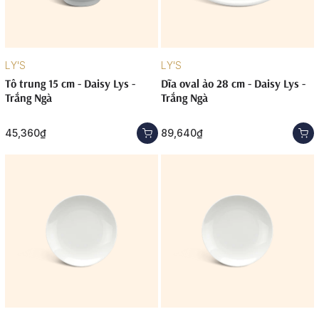
LY'S
LY'S
Tô trung 15 cm - Daisy Lys -
Dĩa oval ảo 28 cm - Daisy Lys -
Trắng Ngà
Trắng Ngà
45,360₫
89,640₫